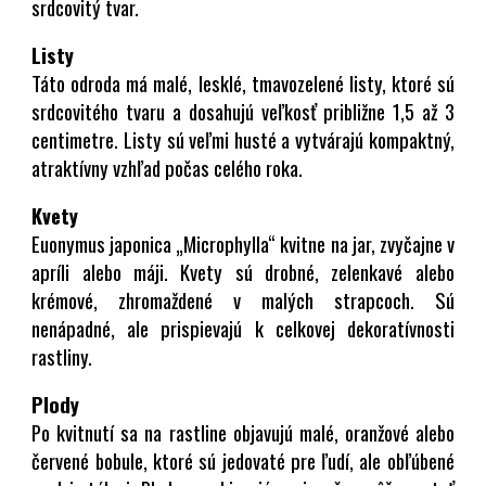
srdcovitý tvar.
Listy
Táto odroda má malé, lesklé, tmavozelené listy, ktoré sú
srdcovitého tvaru a dosahujú veľkosť približne 1,5 až 3
centimetre. Listy sú veľmi husté a vytvárajú kompaktný,
atraktívny vzhľad počas celého roka.
Kvety
Euonymus japonica „Microphylla“ kvitne na jar, zvyčajne v
apríli alebo máji. Kvety sú drobné, zelenkavé alebo
krémové, zhromaždené v malých strapcoch. Sú
nenápadné, ale prispievajú k celkovej dekoratívnosti
rastliny.
Plody
Po kvitnutí sa na rastline objavujú malé, oranžové alebo
červené bobule, ktoré sú jedovaté pre ľudí, ale obľúbené