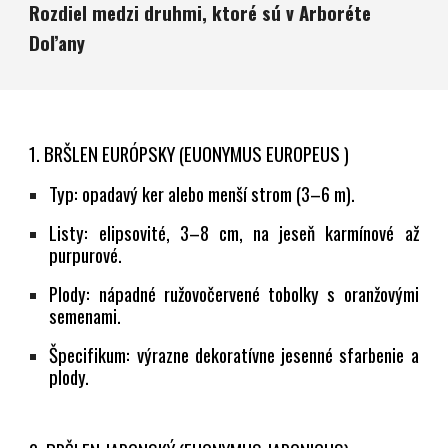
Rozdiel medzi druhmi, ktoré sú v Arboréte
Doľany
1. BRŠLEN EURÓPSKY (EUONYMUS EUROPEUS )
Typ:
opadavý ker alebo menší strom (3–6 m).
Listy:
elipsovité, 3–8 cm, na jeseň karmínové až
purpurové.
Plody:
nápadné ružovočervené tobolky s oranžovými
semenami.
Špecifikum:
výrazne dekoratívne jesenné sfarbenie a
plody.