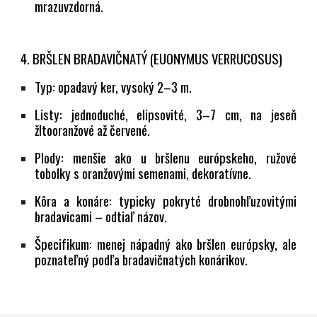
mrazuvzdorná.
4. BRŠLEN BRADAVIČNATÝ (EUONYMUS VERRUCOSUS)
Typ:
opadavý ker, vysoký 2–3 m.
Listy:
jednoduché, elipsovité, 3–7 cm, na jeseň
žltooranžové až červené.
Plody:
menšie ako u bršlenu európskeho, ružové
tobolky s oranžovými semenami, dekoratívne.
Kôra a konáre:
typicky pokryté
drobnohľuzovitými
bradavicami
– odtiaľ názov.
Špecifikum:
menej nápadný ako bršlen európsky, ale
poznateľný podľa bradavičnatých konárikov.