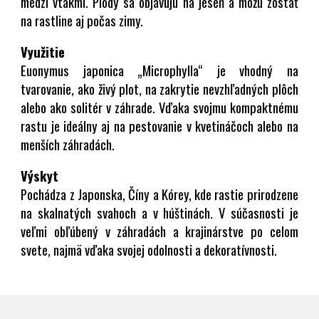
medzi vtákmi. Plody sa objavujú na jeseň a môžu zostať
na rastline aj počas zimy.
Využitie
Euonymus japonica „Microphylla“ je vhodný na
tvarovanie, ako živý plot, na zakrytie nevzhľadných plôch
alebo ako solitér v záhrade. Vďaka svojmu kompaktnému
rastu je ideálny aj na pestovanie v kvetináčoch alebo na
menších záhradách.
Výskyt
Pochádza z Japonska, Číny a Kórey, kde rastie prirodzene
na skalnatých svahoch a v húštinách. V súčasnosti je
veľmi obľúbený v záhradách a krajinárstve po celom
svete, najmä vďaka svojej odolnosti a dekoratívnosti.