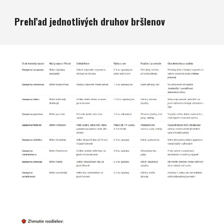
Prehľad jednotlivých druhov b
ršlenov