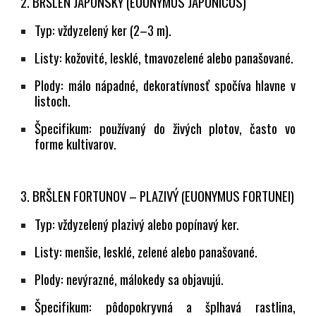
2. BRŠLEN JAPONSKÝ (EUONYMUS JAPONICUS)
Typ:
vždyzelený ker (2–3 m).
Listy:
kožovité, lesklé, tmavozelené alebo panašované.
Plody:
málo nápadné, dekoratívnosť spočíva hlavne v
listoch.
Špecifikum:
používaný do živých plotov, často vo
forme kultivarov.
3. BRŠLEN FORTUNOV – PLAZIVÝ (EUONYMUS FORTUNEI)
Typ:
vždyzelený plazivý alebo popínavý ker.
Listy:
menšie, lesklé, zelené alebo panašované.
Plody:
nevýrazné, málokedy sa objavujú.
Špecifikum:
pôdopokryvná a šplhavá rastlina,