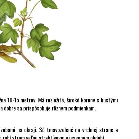
ižne 10-15 metrov. Má rozložité, široké koruny s hustými
ný a dobre sa prispôsobuje rôznym podmienkam.
i zubami na okraji. Sú tmavozelené na vrchnej strane a
čo robí strom veľmi atraktívnym v jesennom období.