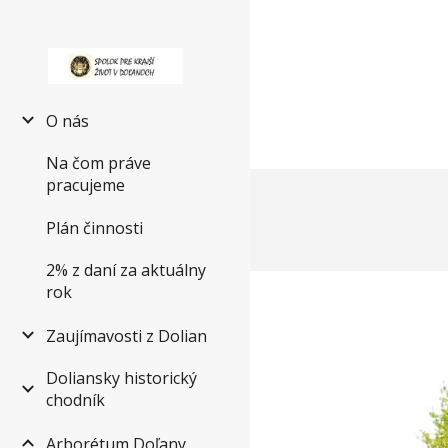
Sk
O nás
Na čom práve
pracujeme
Plán činnosti
2% z daní za aktuálny
rok
Zaujímavosti z Dolian
Doliansky historický
chodník
Arborétum Doľany