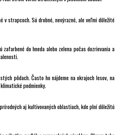
ané v strapcoch. Sú drobné, nevýrazné, ale veľmi dôležité
Sú zafarbené do hneda alebo zelena počas dozrievania a
alenosti.
nistých pôdach. Často ho nájdeme na okrajoch lesov, na
e klimatické podmienky.
rírodných aj kultivovaných oblastiach, kde plní dôležitú