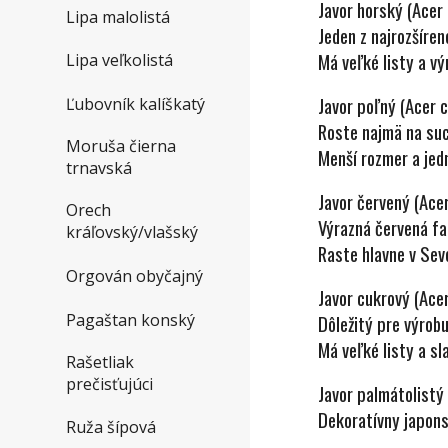
Javor horský (Acer
Lipa malolistá
Jeden z najrozšíren
Má veľké listy a vý
Lipa veľkolistá
Javor poľný (Acer 
Ľubovník kalíškatý
Roste najmä na su
Moruša čierna
Menší rozmer a jedn
trnavská
Javor červený (Ace
Orech
Výrazná červená far
kráľovský/vlašský
Raste hlavne v Sev
Orgován obyčajný
Javor cukrový (Ace
Pagaštan konský
Dôležitý pre výrobu
Má veľké listy a sl
Rašetliak
prečisťujúci
Javor palmátolistý
Dekoratívny japons
Ruža šípová