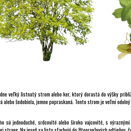
edne veľký listnatý strom alebo ker, ktorý dorastá do výšky pribl
ivá alebo šedobiela, jemne popraskaná. Tento strom je veľmi odol
ho sú jednoduché, srdcovité alebo široko vajcovité, s výrazným
ej strane. Na jeseň sa listy sfarbujú do žltooranžových odtieňov, 