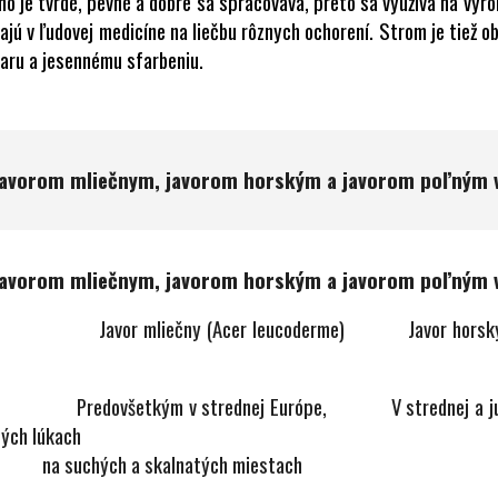
ho je tvrdé, pevné a dobre sa spracováva, preto sa využíva na vý
ívajú v ľudovej medicíne na liečbu rôznych ochorení. Strom je tie
aru a jesennému sfarbeniu.
javorom mliečnym, javorom horským a javorom poľným v
javorom mliečnym, javorom horským a javorom poľným v
ium
Javor mliečny (Acer leucoderme)
Javor horský 
šetkým v strednej Európe, V strednej a južnej Eu
hých lúkach
 a skalnatých miestach
a rie