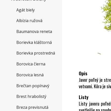
Agát biely
Albízia ružová
Baumanova reneta
Borievka kláštorná
Borievka prostredná
Borovica čierna
Opis
Borovica lesná
Javor poľný je str
vetvami. Kôra je s
Brečtan popínavý
Listy
Brest hrabolistý
Listy javoru poľné
Breza previsnutá
svetlejšie na spodn