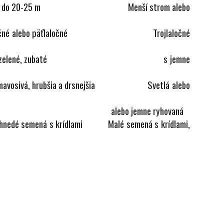
rom, do 20-25 m
Menší strom alebo
ločné alebo päťlaločné Trojlaločné
, zubaté
s jemne
hrubšia a drsnejšia Svetlá alebo
jemne ryhovaná
 hnedé semená s krídlami
Malé semená s krídlami,