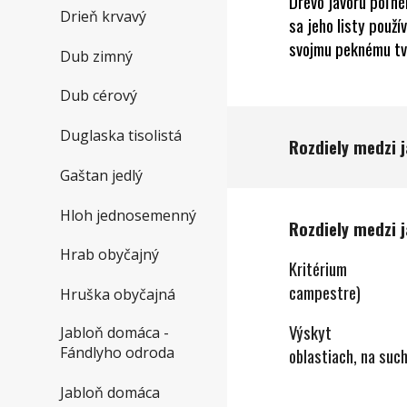
Drevo javoru poľné
Drieň krvavý
sa jeho listy použ
svojmu peknému tv
Dub zimný
Dub cérový
Duglaska tisolistá
Rozdiely medzi 
Gaštan jedlý
Hloh jednosemenný
Rozdiely medzi 
Hrab obyčajný
Kritér
campestre)
Hruška obyčajná
Výskyt
Predov
Jabloň domáca -
Fándlyho odroda
oblastiach, na suc
na suchých
Jabloň domáca