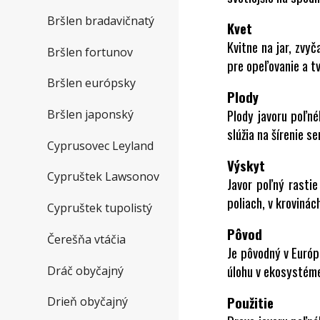
Bršlen bradavičnatý
Kvet
Kvitne na jar, zvyč
Bršlen fortunov
pre opeľovanie a t
Bršlen európsky
Plody
Plody javoru poľné
Bršlen japonský
slúžia na šírenie s
Cyprusovec Leyland
Výskyt
Cypruštek Lawsonov
Javor poľný rastie
poliach, v krovinác
Cypruštek tupolistý
Pôvod
Čerešňa vtáčia
Je pôvodný v Európe
úlohu v ekosystéme
Dráč obyčajný
Použitie
Drieň obyčajný