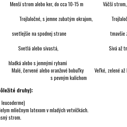
Menší strom alebo ker, do cca 10-15 m
Väčší st
aločné, s jemne zubatým okrajom, Trojla
e na spodnej strane
tmavšie zelené
á alebo sivastá, Sivá až tmavosivá, 
bo s jemnými ryhami
alebo 
y
Malé, červené alebo oranžové bobuľky
Veľké, zelené až
 na jeseň s pevným kalichom
ôležité druhy):
r leucoderme)
ielym mliečnym latexom v mladých vetvičkách.
asný strom.