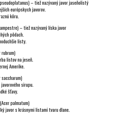
 pseudoplatanus) – tiež nazývaný javor jaseňolistý
ejších európskych javorov.
raznú kôru.
campestre) – tiež nazývaný líska javor
chých pôdach.
oduchšie listy.
r rubrum)
ba listov na jeseň.
ernej Amerike.
r saccharum)
 javorového sirupu.
adké šťavy.
 (Acer palmatum)
ký javor s krásnymi listami tvaru dlane.