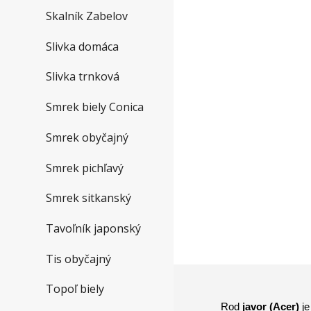
Skalník Zabelov
Slivka domáca
Slivka trnková
Smrek biely Conica
Smrek obyčajný
Smrek pichľavý
Smrek sitkanský
Tavoľník japonský
Tis obyčajný
Topoľ biely
Rod
javor (Acer)
je