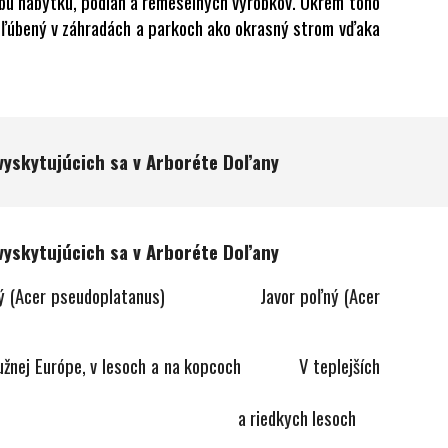
robu nábytku, podláh a remeselných výrobkov. Okrem toho
ž obľúbený v záhradách a parkoch ako okrasný strom vďaka
yskytujúcich sa v Arboréte Doľany
yskytujúcich sa v Arboréte Doľany
(Acer pseudoplatanus) Javor poľný (Acer
rópe, v lesoch a na kopcoch V teplejších
dkych lesoch