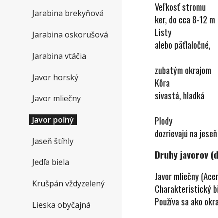
Veľkosť stromu
Jarabina brekyňová
ker, do cca 8-12 m
Listy
Trojl
Jarabina oskorušová
alebo päťlaločné,
Jarabina vtáčia
svetlejši
zubatým okrajom
Javor horský
Kôra
Svetl
sivastá, hladká
Javor mliečny
hladká ale
Plod
Javor poľný
dozrievajú
Jaseň štíhly
Druhy javorov (d
Jedľa biela
Javor mliečny (Ace
Krušpán vždyzelený
Charakteristický b
Používa sa ako okr
Lieska obyčajná