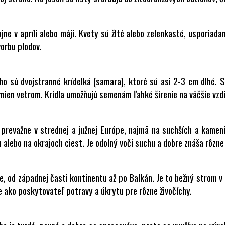
ajne v apríli alebo máji. Kvety sú žlté alebo zelenkasté, usporiad
vorbu plodov.
ho sú dvojstranné krídelká (samara), ktoré sú asi 2-3 cm dlhé. 
emien vetrom. Krídla umožňujú semenám ľahké šírenie na väčšie vzdi
 prevažne v strednej a južnej Európe, najmä na suchších a kame
h alebo na okrajoch ciest. Je odolný voči suchu a dobre znáša rôzn
, od západnej časti kontinentu až po Balkán. Je to bežný strom v p
 ako poskytovateľ potravy a úkrytu pre rôzne živočíchy.