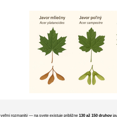
 veľmi rozmanitý — na svete existuje približne
130 až 150 druhov
jav