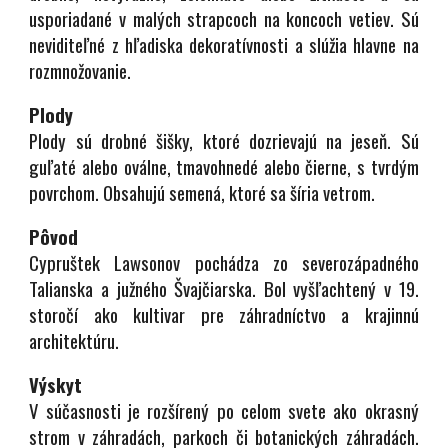
usporiadané v malých strapcoch na koncoch vetiev. Sú
neviditeľné z hľadiska dekoratívnosti a slúžia hlavne na
rozmnožovanie.
Plody
Plody sú drobné šišky, ktoré dozrievajú na jeseň. Sú
guľaté alebo oválne, tmavohnedé alebo čierne, s tvrdým
povrchom. Obsahujú semená, ktoré sa šíria vetrom.
Pôvod
Cypruštek Lawsonov pochádza zo severozápadného
Talianska a južného Švajčiarska. Bol vyšľachtený v 19.
storočí ako kultivar pre záhradníctvo a krajinnú
architektúru.
Výskyt
V súčasnosti je rozšírený po celom svete ako okrasný
strom v záhradách, parkoch či botanických záhradách.