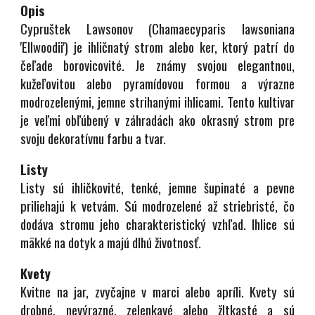
Opis
Cypruštek Lawsonov (Chamaecyparis lawsoniana
'Ellwoodii') je ihličnatý strom alebo ker, ktorý patrí do
čeľade borovicovité. Je známy svojou elegantnou,
kužeľovitou alebo pyramídovou formou a výrazne
modrozelenými, jemne strihanými ihlicami. Tento kultivar
je veľmi obľúbený v záhradách ako okrasný strom pre
svoju dekoratívnu farbu a tvar.
Listy
Listy sú ihličkovité, tenké, jemne šupinaté a pevne
priliehajú k vetvám. Sú modrozelené až striebristé, čo
dodáva stromu jeho charakteristický vzhľad. Ihlice sú
mäkké na dotyk a majú dlhú životnosť.
Kvety
Kvitne na jar, zvyčajne v marci alebo apríli. Kvety sú
drobné, nevýrazné, zelenkavé alebo žltkasté a sú